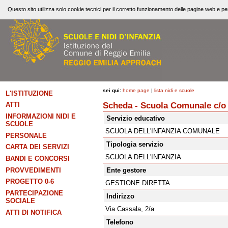
Questo sito utilizza solo cookie tecnici per il corretto funzionamento delle pagine web e per
sei qui:
home page
|
lista nidi e scuole
L'ISTITUZIONE
Scheda - Scuola Comunale c/o 
ATTI
INFORMAZIONI NIDI E
Servizio educativo
SCUOLE
SCUOLA DELL'INFANZIA COMUNALE
PERSONALE
Tipologia servizio
CARTA DEI SERVIZI
SCUOLA DELL'INFANZIA
BANDI E CONCORSI
PROVVEDIMENTI
Ente gestore
PROGETTO 0-6
GESTIONE DIRETTA
PARTECIPAZIONE
Indirizzo
SOCIALE
Via Cassala, 2/a
ATTI DI NOTIFICA
Telefono