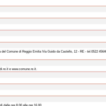
ia del Comune di Reggio Emilia Via Guido da Castello, 12 - RE - tel.0522 456
di.re.it e www.comune.re.it.
ì dalle ore 8.00 alle ore 16,00.