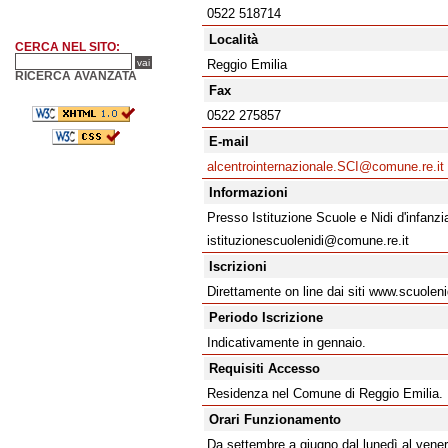
0522 518714
Località
CERCA NEL SITO:
Reggio Emilia
RICERCA AVANZATA
Fax
0522 275857
E-mail
alcentrointernazionale.SCI@comune.re.it
Informazioni
Presso Istituzione Scuole e Nidi d'infanz
istituzionescuolenidi@comune.re.it
Iscrizioni
Direttamente on line dai siti www.scuoleni
Periodo Iscrizione
Indicativamente in gennaio.
Requisiti Accesso
Residenza nel Comune di Reggio Emilia.
Orari Funzionamento
Da settembre a giugno dal lunedì al venerd