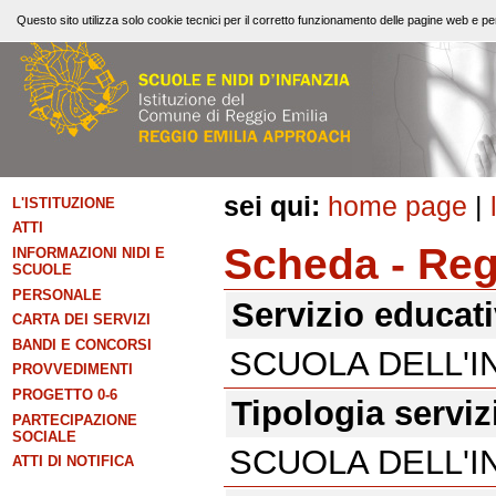
Questo sito utilizza solo cookie tecnici per il corretto funzionamento delle pagine web e per
sei qui:
home page
|
L'ISTITUZIONE
ATTI
Scheda - Re
INFORMAZIONI NIDI E
SCUOLE
PERSONALE
Servizio educat
CARTA DEI SERVIZI
BANDI E CONCORSI
SCUOLA DELL'I
PROVVEDIMENTI
PROGETTO 0-6
Tipologia serviz
PARTECIPAZIONE
SOCIALE
SCUOLA DELL'I
ATTI DI NOTIFICA