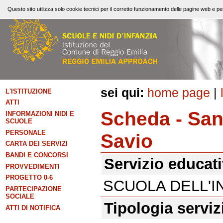
Questo sito utilizza solo cookie tecnici per il corretto funzionamento delle pagine web e per
sei qui:
home page
|
L'ISTITUZIONE
ATTI
Scheda - Sa
INFORMAZIONI NIDI E
SCUOLE
PERSONALE
Savio
CARTA DEI SERVIZI
BANDI E CONCORSI
Servizio educat
PROVVEDIMENTI
PROGETTO 0-6
SCUOLA DELL'I
PARTECIPAZIONE
SOCIALE
Tipologia serviz
ATTI DI NOTIFICA