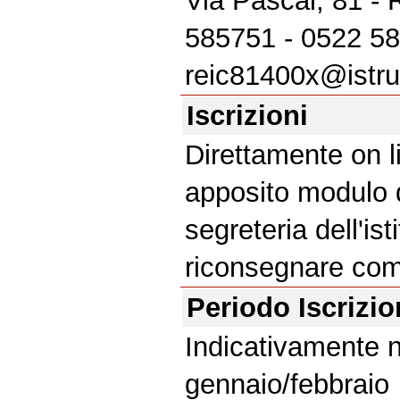
Via Pascal, 81 - R
585751 - 0522 58
reic81400x@istruz
Iscrizioni
Direttamente on l
apposito modulo d
segreteria dell'is
riconsegnare com
Periodo Iscrizi
Indicativamente 
gennaio/febbraio