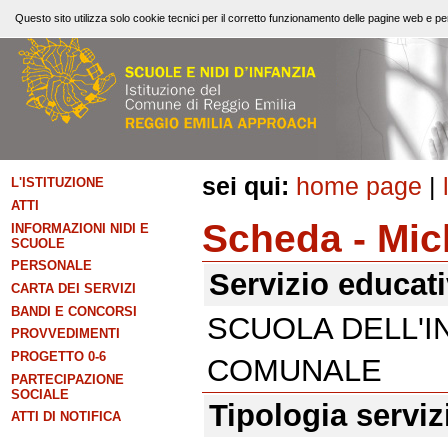
Questo sito utilizza solo cookie tecnici per il corretto funzionamento delle pagine web e per
sei qui:
home page
|
L'ISTITUZIONE
ATTI
Scheda - Mic
INFORMAZIONI NIDI E
SCUOLE
PERSONALE
Servizio educat
CARTA DEI SERVIZI
BANDI E CONCORSI
SCUOLA DELL'I
PROVVEDIMENTI
PROGETTO 0-6
COMUNALE
PARTECIPAZIONE
SOCIALE
Tipologia serviz
ATTI DI NOTIFICA