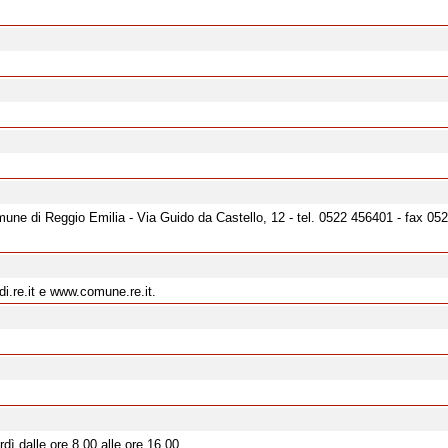
omune di Reggio Emilia - Via Guido da Castello, 12 - tel. 0522 456401 - fax 05
di.re.it e www.comune.re.it.
dì dalle ore 8,00 alle ore 16,00.