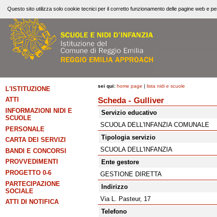
Questo sito utilizza solo cookie tecnici per il corretto funzionamento delle pagine web e per
sei qui:
home page
|
lista nidi e scuole
L'ISTITUZIONE
Scheda - Gulliver
ATTI
INFORMAZIONI NIDI E
Servizio educativo
SCUOLE
SCUOLA DELL'INFANZIA COMUNALE
PERSONALE
Tipologia servizio
CARTA DEI SERVIZI
SCUOLA DELL'INFANZIA
BANDI E CONCORSI
PROVVEDIMENTI
Ente gestore
PROGETTO 0-6
GESTIONE DIRETTA
PARTECIPAZIONE
Indirizzo
SOCIALE
Via L. Pasteur, 17
ATTI DI NOTIFICA
Telefono