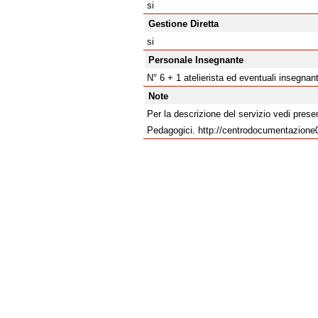
si
Gestione Diretta
si
Personale Insegnante
N° 6 + 1 atelierista ed eventuali insegnan
Note
Per la descrizione del servizio vedi pre
Pedagogici. http://centrodocumentazione06